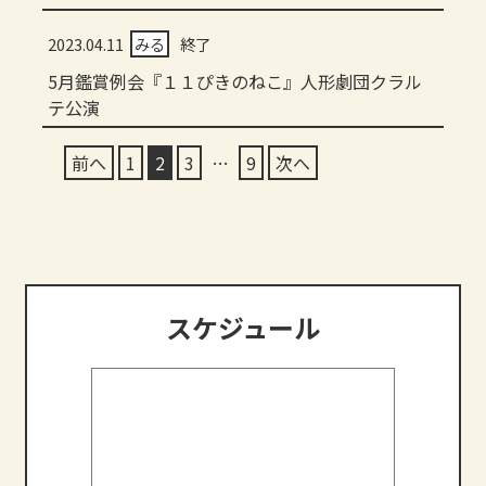
2023.04.11
みる
終了
5月鑑賞例会『１１ぴきのねこ』人形劇団クラル
テ公演
投
前へ
1
2
3
…
9
次へ
稿
の
ペ
ー
スケジュール
ジ
送
り