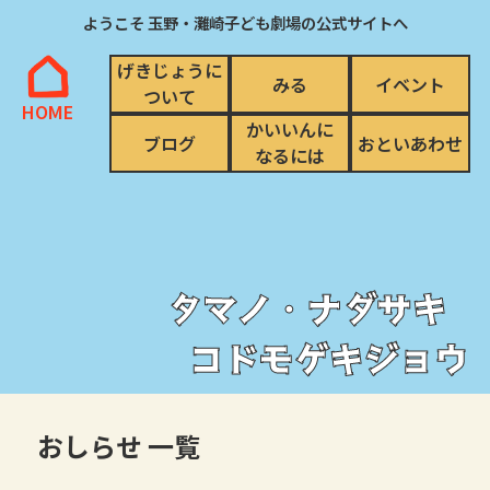
ようこそ 玉野・灘崎子ども劇場の公式サイトへ
げきじょうに
みる
イベント
ついて
HOME
かいいんに
ブログ
おといあわせ
なるには
タマノ・ナダサキ
コドモゲキジョウ
おしらせ 一覧